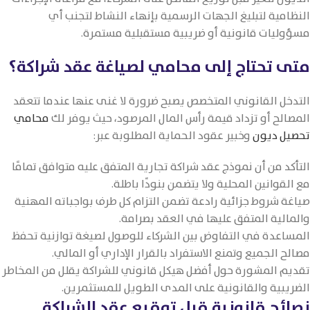
النظامية لتبليغ الجهات الرسمية بإنهاء النشاط لتجنب أي
مسؤوليات قانونية أو ضريبية مستقبلية مستمرة.
متى تحتاج إلى محامي لصياغة عقد شراكة؟
التدخل القانوني المتخصص يصبح ضرورة لا غنى عنها عندما تتعقد
المصالح أو تزداد قيمة رأس المال المرصود، حيث يوفر لك
محامي
تحصيل ديون
وخبير عقود الحماية المطلوبة عبر:
التأكد من أن نموذج عقد شراكة تجارية المتفق عليه متوافق تمامًا
مع القوانين المحلية ولا يتضمن بنودًا باطلة.
صياغة شروط جزائية رادعة تضمن التزام كل طرف بواجباته المهنية
والمالية المتفق عليها في العقد بصرامة.
المساعدة في التفاوض بين الشركاء للوصول لصيغة توازنية تحفظ
مصالح الجميع وتمنع الاستفراد بالقرار الإداري أو المالي.
تقديم المشورة حول أفضل هيكل قانوني للشراكة يقلل من المخاطر
الضريبية والقانونية على المدى الطويل للمستثمرين.
نصائح قانونية قبل توقيع عقد الشراكة