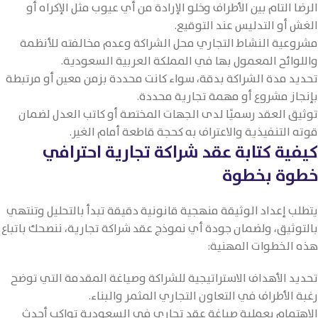
الرضا التام بين الأطراف وخلو الإرادة من أي عيوب مثل الإكراه أو
الغش أو التدليس عند التوقيع.
مشروعية النشاط التجاري محل الشراكة وعدم مخالفته للأنظمة
واللوائح المعمول بها في المملكة العربية السعودية.
تحديد مدة الشراكة بدقة، سواء كانت محددة بزمن معين أو مرتبطة
بإنجاز مشروع أو مهمة تجارية محددة.
توثيق العقد رسميًا لدى الجهات المختصة أو كاتب العدل لضمان
قوته التنفيذية والاعتراف به كحجة قاطعة أمام الغير.
كيفية كتابة عقد شراكة تجارية احترافي
خطوة بخطوة
يتطلب إعداد الوثيقة منهجية قانونية دقيقة تبدأ بالتحليل وتنتهي
بالتوثيق، ولضمان جودة أي نموذج عقد شراكة تجارية، ننصحك باتباع
هذه الخطوات المهنية:
تحديد الأهداف الاستراتيجية للشراكة وصياغة المقدمة التي توضح
رغبة الأطراف في التعاون التجاري المثمر والبناء.
الاهتمام بعملية صياغة عقد تجاري في السعودية تواكب أحدث