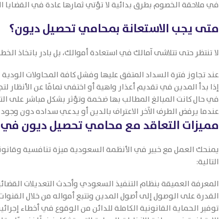
في ملاحقة الخصوم بطرق بدائية لا تؤتي ثمارها عادة في القضايا ا
متى يجب الاستعانة بمحامي تحصيل ديون؟
لا تنتظر حتى تتلاشى آمالك في استعادة أموالك، بل بادر باتخاذ الخ
عند تجاوز فترة السداد المتفق عليها وفشل كافة المحاولات الودية و
إذا بدأ المدين في تقديم أعذار واهية أو اختفى تمامًا عن الأنظار لتج
في حال كانت المبالغ المطالب بها ضخمة وتؤثر بشكل مباشر على ا
عندما يرفض الطرف الآخر الاعتراف بالدين أو يدعي سداده دون وجود
مميزات التعاقد مع محامي تحصيل ديون في 
يمنحك العمل مع خبير في الأنظمة السعودية ميزة تنافسية وقانون
التالية:
المعرفة العميقة بنظام التنفيذ السعودي وأحدث التعديلات القضائية
القدرة على الوصول إلى أصول المدين وتتبع أمواله من خلال القنوات 
توفير الحماية القانونية الكاملة للدائن من الوقوع في أخطاء إجرائي