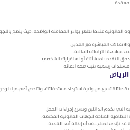
لمعقدة.
طوة القانونية عندما تظهر بوادر المماطلة الواضحة، حيث ينصح باللج
الاتصالات المباشرة مع المدين.
نب مواجهة التزاماته المالية.
لتدفق النقدي لمنشأتك أو استقرارك الشخصي.
 مستندات رسمية تثبت صحة ادعائه.
الرياض
ية هائلة تسرع من وتيرة استرداد مستحقاتك، وتتلخص أهم مزايا و
 التي تخدم الدائنين وتسرع إجراءات الحجز.
النظامية المتاحة للجهات القانونية المختصة.
ة قد تؤدي لضياع حقه أو إطالة أمد القضية.