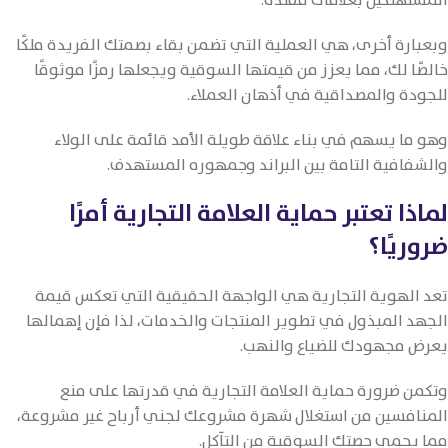
المستهلكين بعلامات مقلدة.
وبعبارة أخرى، هي العملية التي تضمن بقاء بصمتك الفريدة ملكًا
خالصًا لك، مما يعزز من قيمتها السوقية ويجعلها رمزًا موثوقًا
للجودة والمصداقية في أذهان العملاء.
وهو ما يسهم في بناء علاقة طويلة الأمد قائمة على الولاء
والشفافية التامة بين البراند وجمهوره المستهدف.
لماذا تعتبر حماية العلامة التجارية أمرًا
ضروريًا؟
تعد الهوية التجارية هي الواجهة الحقيقية التي تعكس قيمة
الجهد المبذول في تطوير المنتجات والخدمات، لذا فإن إهمالها
يعرض مجهودك للضياع والنهب.
وتكمن ضرورة حماية العلامة التجارية في قدرتها على منع
المنافسين من استغلال شهرة مشروعك لجني أرباح غير مشروعة،
مما يحمي حصتك السوقية من التآكل.