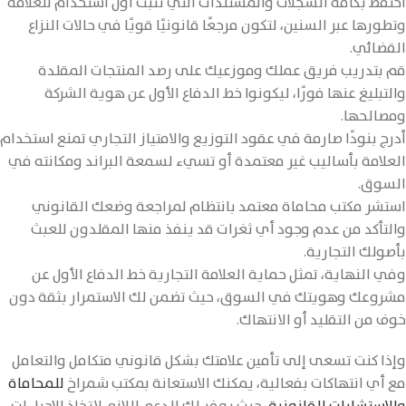
احتفظ بكافة السجلات والمستندات التي تثبت أول استخدام للعلامة
وتطورها عبر السنين، لتكون مرجعًا قانونيًا قويًا في حالات النزاع
القضائي.
قم بتدريب فريق عملك وموزعيك على رصد المنتجات المقلدة
والتبليغ عنها فورًا، ليكونوا خط الدفاع الأول عن هوية الشركة
ومصالحها.
أدرج بنودًا صارمة في عقود التوزيع والامتياز التجاري تمنع استخدام
العلامة بأساليب غير معتمدة أو تسيء لسمعة البراند ومكانته في
السوق.
استشر مكتب محاماة معتمد بانتظام لمراجعة وضعك القانوني
والتأكد من عدم وجود أي ثغرات قد ينفذ منها المقلدون للعبث
بأصولك التجارية.
وفي النهاية، تمثل حماية العلامة التجارية خط الدفاع الأول عن
مشروعك وهويتك في السوق، حيث تضمن لك الاستمرار بثقة دون
خوف من التقليد أو الانتهاك.
وإذا كنت تسعى إلى تأمين علامتك بشكل قانوني متكامل والتعامل
مع أي انتهاكات بفعالية، يمكنك الاستعانة بمكتب شمراخ
للمحاماة