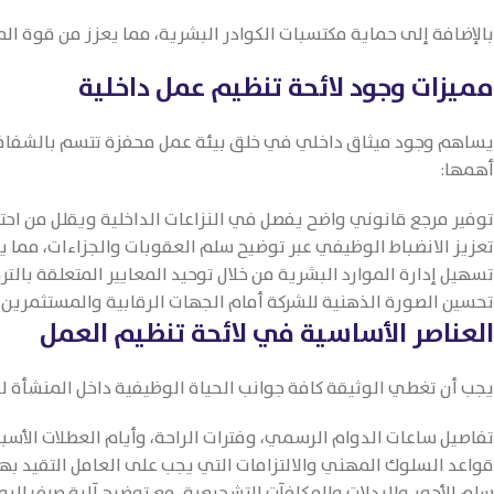
بالإضافة إلى حماية مكتسبات الكوادر البشرية، مما يعزز من قوة ا
مميزات وجود لائحة تنظيم عمل داخلية
يساهم وجود ميثاق داخلي في خلق بيئة عمل محفزة تتسم بالشفافية 
أهمها:
توفير مرجع قانوني واضح يفصل في النزاعات الداخلية ويقلل من احتم
تعزيز الانضباط الوظيفي عبر توضيح سلم العقوبات والجزاءات، مما ي
تسهيل إدارة الموارد البشرية من خلال توحيد المعايير المتعلقة بالترق
تحسين الصورة الذهنية للشركة أمام الجهات الرقابية والمستثمرين، كون
العناصر الأساسية في لائحة تنظيم العمل
يجب أن تغطي الوثيقة كافة جوانب الحياة الوظيفية داخل المنشأة لض
تفاصيل ساعات الدوام الرسمي، وفترات الراحة، وأيام العطلات الأسب
قواعد السلوك المهني والالتزامات التي يجب على العامل التقيد بها
سلم الأجور والبدلات والمكافآت التشجيعية، مع توضيح آلية صرف الرو