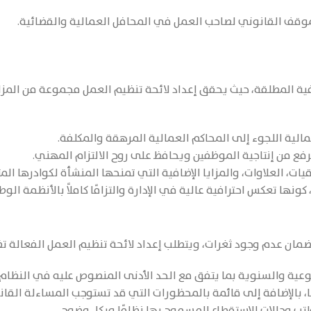
لموقف القانوني لصاحب العمل في المحافل العمالية والقضائية.
المطلقة، حيث يحقق إعداد لائحة تنظيم العمل مجموعة من المزايا
الية اللجوء إلى المحاكم العمالية المرهقة والمكلفة.
رفع من إنتاجية الموظفين ويحافظ على روح الالتزام المهني.
يات، العلاوات، والمزايا الإضافية التي تمنحها المنشأة لكوادرها المت
ها تعكس احترافية عالية في الإدارة والتزامًا كاملاً بالأنظمة الوط
مان عدم وجود ثغرات، ويتطلب إعداد لائحة تنظيم العمل الفعالة تضم
وعية والسنوية بما يتفق مع الحد الأدنى المنصوص عليه في النظام.
، بالإضافة إلى قائمة بالمحظورات التي قد تستوجب المساءلة القانو
اتب وحالات الاستقطاع المسموح بها نظامًا وبكل وضوح.