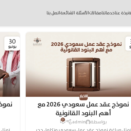
ة
نبذة عنا
خدماتنا
مقالات
الأسئلة الشائعة
اتصل بنا
30
و
يونيو
الاخبار
نموذج عقد عمل سعودي 2026 مع
نموذج
أهم البنود القانونية
0
بواسطة
admin
مثل صياغة نموذج عقد عمل سعودي متكامل حجر
تمثل 